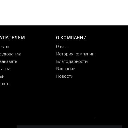
КУПАТЕЛЯМ
О КОМПАНИИ
екты
О нас
рудование
История компании
заказать
Благодарности
тавка
Вакансии
тьи
Новости
такты
принимаем:
мы в соцсетях: