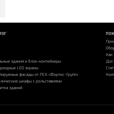
ЛОГ
ПО
Про
Обо
Как 
ьные здания и блок-контейнеры
Дос
диодные LED экраны
Ста
лируемые фасады от ПСК «Фортис-Групп»
Кон
лические шкафы с рольставнями
етка зданий