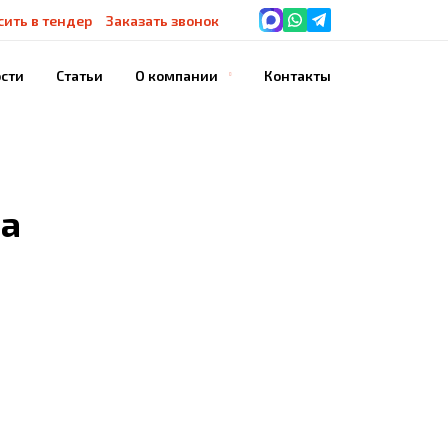
сить в тендер
Заказать звонок
сти
Статьи
О компании
Контакты
История компании
Благодарности
Наше оборудование
ра