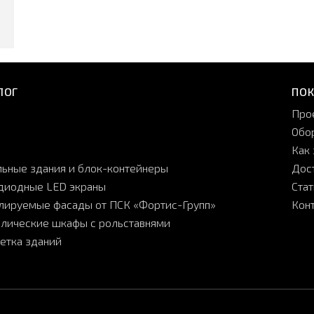
ЛОГ
ПО
Про
Обо
Как 
ьные здания и блок-контейнеры
Дос
диодные LED экраны
Ста
лируемые фасады от ПСК «Фортис-Групп»
Кон
лические шкафы с рольставнями
етка зданий