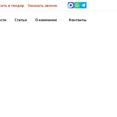
сить в тендер
Заказать звонок
сти
Статьи
О компании
Контакты
История компании
Благодарности
Наше оборудование