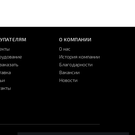
КУПАТЕЛЯМ
О КОМПАНИИ
екты
О нас
рудование
История компании
заказать
Благодарности
тавка
Вакансии
тьи
Новости
такты
принимаем:
мы в соцсетях: