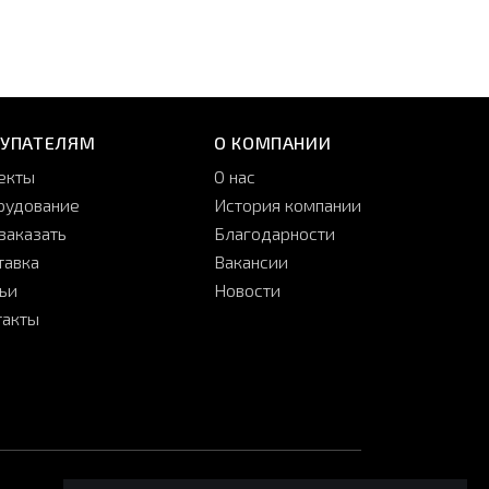
КУПАТЕЛЯМ
О КОМПАНИИ
екты
О нас
рудование
История компании
заказать
Благодарности
тавка
Вакансии
тьи
Новости
такты
принимаем:
мы в соцсетях: