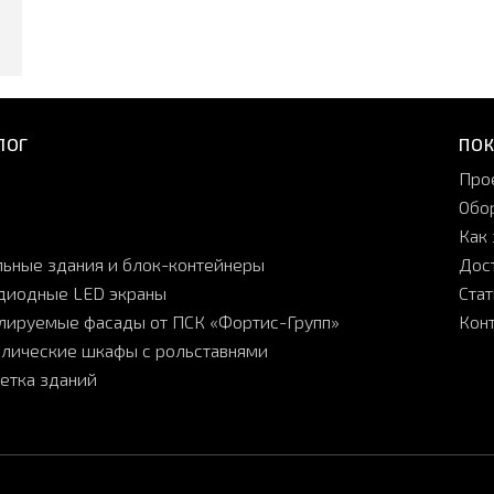
ЛОГ
ПО
Про
Обо
Как 
ьные здания и блок-контейнеры
Дос
диодные LED экраны
Ста
лируемые фасады от ПСК «Фортис-Групп»
Кон
лические шкафы с рольставнями
етка зданий