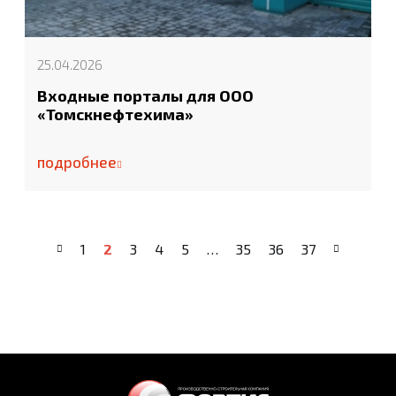
25.04.2026
Входные порталы для ООО
«Томскнефтехима»
подробнее
1
2
3
4
5
…
35
36
37