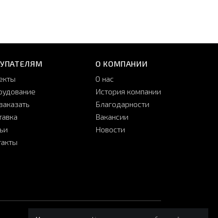
КУПАТЕЛЯМ
О КОМПАНИИ
екты
О нас
рудование
История компании
заказать
Благодарности
тавка
Вакансии
тьи
Новости
такты
принимаем:
мы в соцсетях: