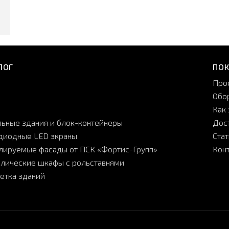
ЛОГ
ПО
Про
Обо
Как 
ьные здания и блок-контейнеры
Дос
диодные LED экраны
Ста
лируемые фасады от ПСК «Фортис-Групп»
Кон
лические шкафы с рольставнями
етка зданий