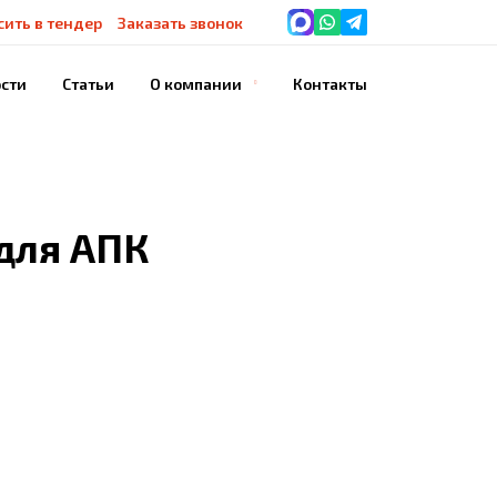
сить в тендер
Заказать звонок
сти
Статьи
О компании
Контакты
История компании
Благодарности
Наше оборудование
для АПК