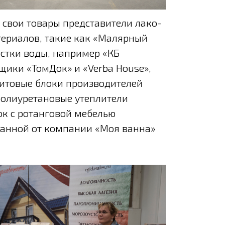
 свои товары представители лако-
ериалов, такие как «Малярный
истки воды, например «КБ
йщики «ТомДок» и «Verba House»,
литовые блоки производителей
полиуретановые утеплители
ок с ротанговой мебелью
ванной от компании «Моя ванна»