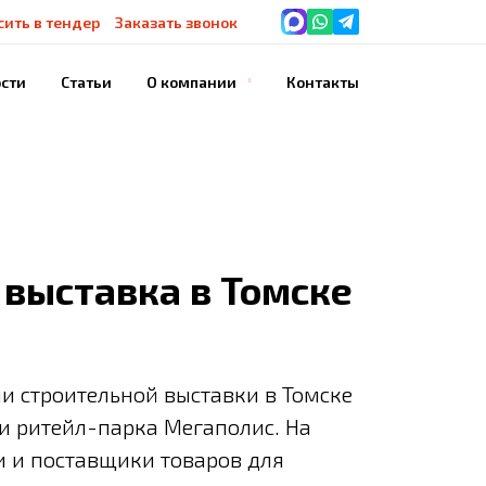
сить в тендер
Заказать звонок
сти
Статьи
О компании
Контакты
История компании
Благодарности
Наше оборудование
 выставка в Томске
и строительной выставки в Томске
и ритейл-парка Мегаполис. На
 и поставщики товаров для