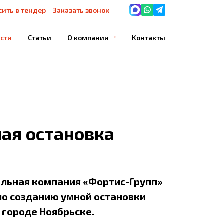
сить в тендер
Заказать звонок
сти
Статьи
О компании
Контакты
История компании
Благодарности
Наше оборудование
ная остановка
ельная компания «Фортис-Групп»
по созданию умной остановки
 городе Ноябрьске.