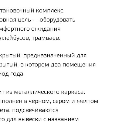
становочный комплекс,
овная цель — оборудовать
омфортного ожидания
роллейбусов, трамваев.
крытый, предназначенный для
крытый, в котором два помещения
иод года.
т из металлического каркаса.
полнен в черном, сером и желтом
вета, подсвечиваются
то для вывески с названием