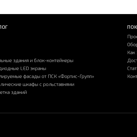
ЛОГ
ПО
Про
Обо
Как 
ьные здания и блок-контейнеры
Дос
диодные LED экраны
Ста
лируемые фасады от ПСК «Фортис-Групп»
Кон
лические шкафы с рольставнями
етка зданий