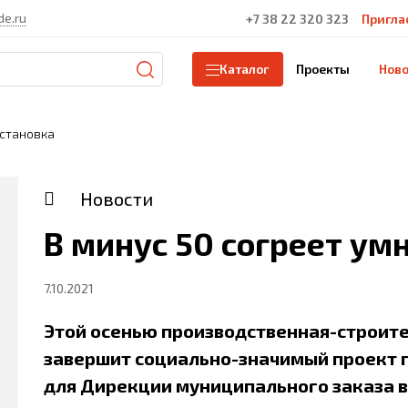
de.ru
+7 38 22 320 323
Пригла
Проекты
Ново
Каталог
остановка
Новости
В минус 50 согреет ум
7.10.2021
Этой осенью производственная-строит
завершит социально-значимый проект 
для Дирекции муниципального заказа в