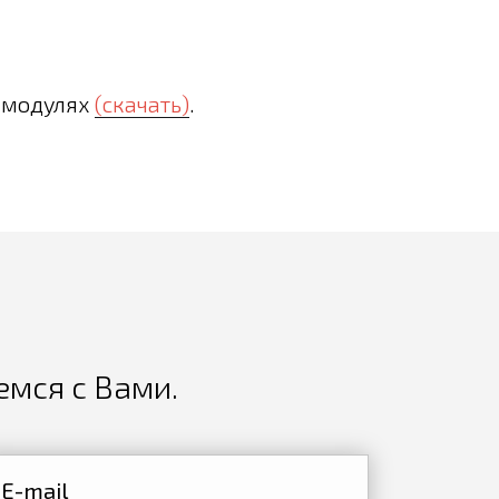
х модулях
(скачать)
.
емся с Вами.